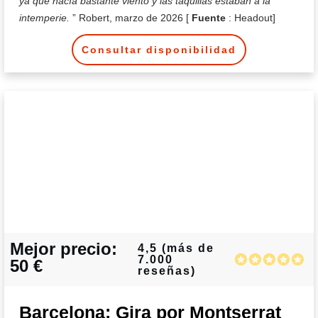
ya que hacía bastante viento y las taquillas estaban a la
intemperie.
” Robert, marzo de 2026 [
Fuente
: Headout]
Consultar disponibilidad
Mejor precio:
4,5 (más de
7.000
50 €
reseñas)
Barcelona: Gira por Montserrat